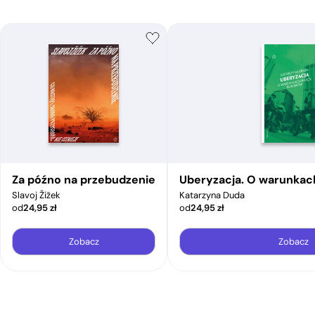
Za późno na przebudzenie
Uberyzacja. O warunkac
Slavoj Žižek
Katarzyna Duda
od
24,95
zł
od
24,95
zł
Zobacz
Zobacz