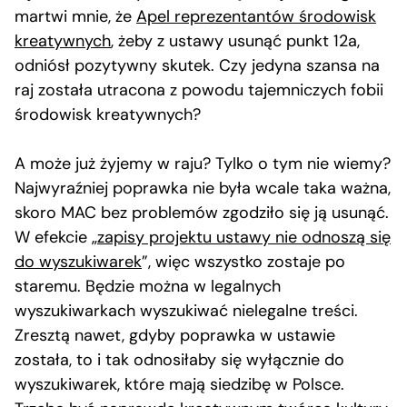
martwi mnie, że
Apel reprezentantów środowisk
kreatywnych
, żeby z ustawy usunąć punkt 12a,
odniósł pozytywny skutek. Czy jedyna szansa na
raj została utracona z powodu tajemniczych fobii
środowisk kreatywnych?
A może już żyjemy w raju? Tylko o tym nie wiemy?
Najwyraźniej poprawka nie była wcale taka ważna,
skoro MAC bez problemów zgodziło się ją usunąć.
W efekcie „
zapisy projektu ustawy nie odnoszą się
do wyszukiwarek
”, więc wszystko zostaje po
staremu. Będzie można w legalnych
wyszukiwarkach wyszukiwać nielegalne treści.
Zresztą nawet, gdyby poprawka w ustawie
została, to i tak odnosiłaby się wyłącznie do
wyszukiwarek, które mają siedzibę w Polsce.