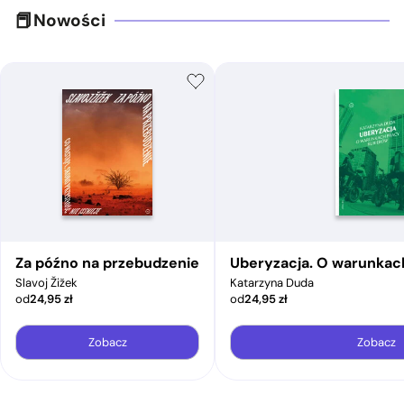
Nowości
Za późno na przebudzenie
Uberyzacja. O warunkac
Slavoj Žižek
Katarzyna Duda
od
24,95
zł
od
24,95
zł
Zobacz
Zobacz