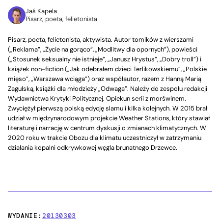
Jaś Kapela
Pisarz, poeta, felietonista
Pisarz, poeta, felietonista, aktywista. Autor tomików z wierszami
(„Reklama”, „Życie na gorąco”, „Modlitwy dla opornych”), powieści
(„Stosunek seksualny nie istnieje”, „Janusz Hrystus”, „Dobry troll”) i
książek non-fiction („Jak odebrałem dzieci Terlikowskiemu”, „Polskie
mięso”, „Warszawa wciąga”) oraz współautor, razem z Hanną Marią
Zagulską, książki dla młodzieży „Odwaga”. Należy do zespołu redakcji
Wydawnictwa Krytyki Politycznej. Opiekun serii z morświnem.
Zwyciężył pierwszą polską edycję slamu i kilka kolejnych. W 2015 brał
udział w międzynarodowym projekcie Weather Stations, który stawiał
literaturę i narrację w centrum dyskusji o zmianach klimatycznych. W
2020 roku w trakcie Obozu dla klimatu uczestniczył w zatrzymaniu
działania kopalni odkrywkowej węgla brunatnego Drzewce.
WYDANIE:
20130303