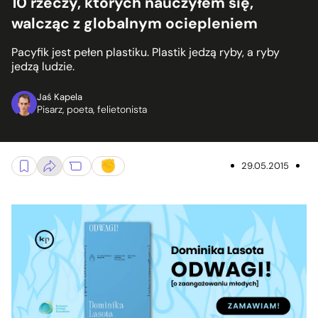
10 rzeczy, których nauczyłem się,
walcząc z globalnym ociepleniem
Pacyfik jest pełen plastiku. Plastik jedzą ryby, a ryby
jedzą ludzie.
Jaś Kapela
Pisarz, poeta, felietonista
29.05.2015