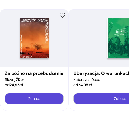
Za późno na przebudzenie
Uberyzacja. O warunkac
Slavoj Žižek
Katarzyna Duda
od
24,95
zł
od
24,95
zł
Zobacz
Zobacz