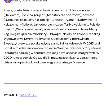
Pisarz, poeta, felietonista
Pisarz, poeta, felietonista, aktywista. Autor tomików z wierszami
(„Reklama”, „Życie na gorąco”, „Modlitwy dla opornych”), powieści
(„Stosunek seksualny nie istnieje”, „Janusz Hrystus”, „Dobry troll”) i
książek non-fiction („Jak odebrałem dzieci Terlikowskiemu”, „Polskie
mięso”, „Warszawa wciąga”) oraz współautor, razem z Hanną Marią
Zagulską, książki dla młodzieży „Odwaga”. Należy do zespołu redakcji
Wydawnictwa Krytyki Politycznej. Opiekun serii z morświnem.
Zwyciężył pierwszą polską edycję slamu i kilka kolejnych. W 2015 brał
udział w międzynarodowym projekcie Weather Stations, który stawiał
literaturę i narrację w centrum dyskusji o zmianach klimatycznych. W
2020 roku w trakcie Obozu dla klimatu uczestniczył w zatrzymaniu
działania kopalni odkrywkowej węgla brunatnego Drzewce.
WYDANIE:
20150529