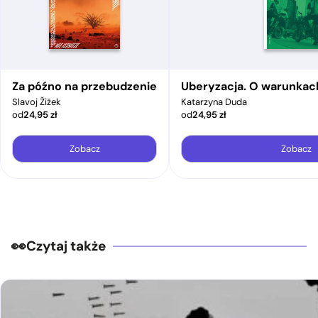
Za późno na przebudzenie
Uberyzacja. O warunkac
Slavoj Žižek
Katarzyna Duda
od
24,95
zł
od
24,95
zł
Zobacz
Zobacz
Czytaj także