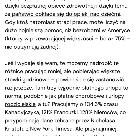
dzięki
bezpłatnej opiece zdrowotnej
i dzięki temu,
że
państwo dokłada się do opieki nad dziećmi
.
Gdy ktoś natomiast straci pracę, może liczyć na
dużo hojniejszą pomoc, niż bezrobotni w Ameryce
(którzy w przeważającej większości –
bo aż 75%
–
nie otrzymują żadnej).
Jeśli wydaje się wam, że możemy nadrobić te
różnice pracując mniej, ale pobierając większe
stawki godzinowe – powinniście się zastanowić
raz jeszcze. Tam
trzy tygodnie płatnego urlopu
to
norma, podobnie jak
płatne chorobowe
i
urlopy
rodzicielskie
, a tu? Pracujemy o 104.6% czasu
Kanadyjczyka, 121% Francuzki, 128% Niemców, co
przypominają
dane zebrane przez Nicholasa
Kristofa
z New York Timesa. Ale przynajmniej