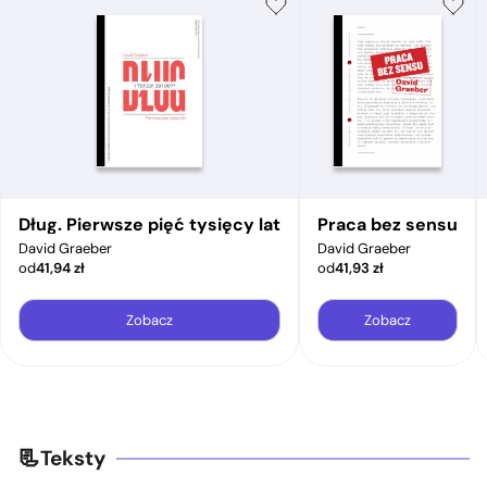
Dług. Pierwsze pięć tysięcy lat
Praca bez sensu
David Graeber
David Graeber
od
41,94
zł
od
41,93
zł
Zobacz
Zobacz
Teksty