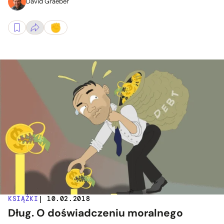
David Graeber
KSIĄŻKI
| 10.02.2018
Dług. O doświadczeniu moralnego