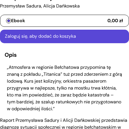
Przemysław Sadura
,
Alicja Dańkowska
Typ wydania
Ebook
0,00
zł
Zaloguj się, aby dodać do koszyka
Opis
„Atmosfera w regionie Bełchatowa przypomina tę
znaną z pokładu „Titanica” tuż przed zderzeniem z górą
lodową. Kurs jest kolizyjny, orkiestra pasażerom
przygrywa w najlepsze, tylko na mostku trwa kłótnia,
kto ma im powiedzieć, że zaraz będzie katastrofa –
tym bardziej, że szalup ratunkowych nie przygotowano
w odpowiedniej ilości.”
Raport Przemysława Sadury i Alicji Dańkowskiej przedstawia
diagnozę sytuacji społecznej w regionie bełchatowskim w