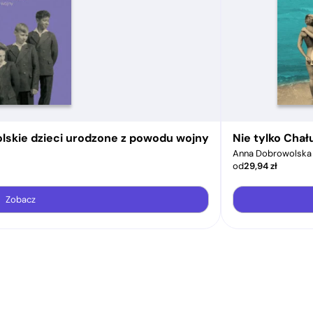
olskie dzieci urodzone z powodu wojny
Nie tylko Cha
Anna Dobrowolska
od
29,94
zł
Zobacz