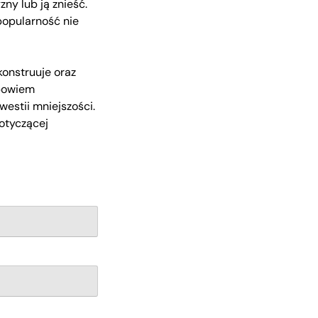
ny lub ją znieść.
popularność nie
konstruuje oraz
bowiem
estii mniejszości.
dotyczącej