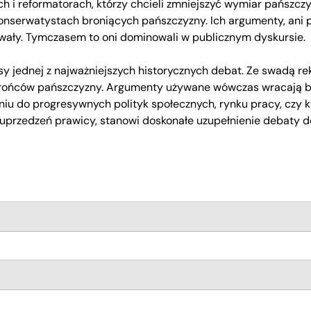
 i reformatorach, którzy chcieli zmniejszyć wymiar pańszczyz
konserwatystach broniących pańszczyzny. Ich argumenty, ani 
ały. Tymczasem to oni dominowali w publicznym dyskursie.
sy jednej z najważniejszych historycznych debat. Ze swadą re
brońców pańszczyzny. Argumenty używane wówczas wracają 
u do progresywnych polityk społecznych, rynku pracy, czy kw
 i uprzedzeń prawicy, stanowi doskonałe uzupełnienie debaty 