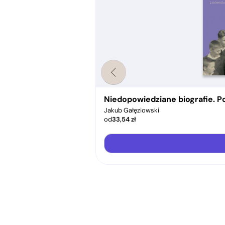
zem z naszymi umarłymi
Niedopowiedziane biografie. P
Jakub Gałęziowski
od
33,54
zł
acz