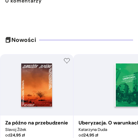
0
komentarzy
Nowości
Za późno na przebudzenie
Uberyzacja. O warunkac
Slavoj Žižek
Katarzyna Duda
od
24,95
zł
od
24,95
zł