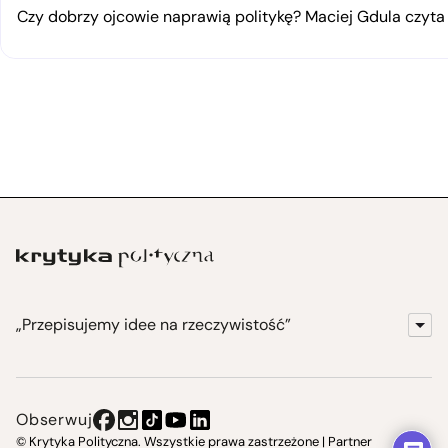
Czy dobrzy ojcowie naprawią politykę? Maciej Gdula czyta
„Przepisujemy idee na rzeczywistość”
KrytykaPolityczna.pl
Wydawnictwo
Obserwuj
Instytut Krytyki Politycznej
© Krytyka Polityczna. Wszystkie prawa zastrzeżone | Partner