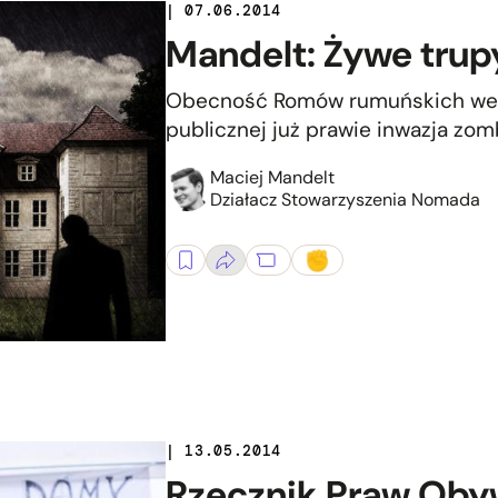
| 07.06.2014
Mandelt: Żywe tru
Obecność Romów rumuńskich we Wr
publicznej już prawie inwazja zom
Maciej Mandelt
Działacz Stowarzyszenia Nomada
| 13.05.2014
Rzecznik Praw Obyw