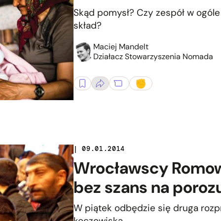
Skąd pomysł? Czy zespół w ogóle
skład?
Maciej Mandelt
Działacz Stowarzyszenia Nomada
| 09.01.2014
Wrocławscy Romow
bez szans na poroz
W piątek odbędzie się druga roz
koczowiska.