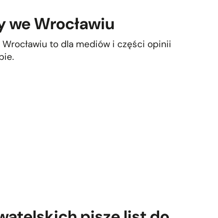
py we Wrocławiu
ocławiu to dla mediów i części opinii
bie.
atelskich pisze list do