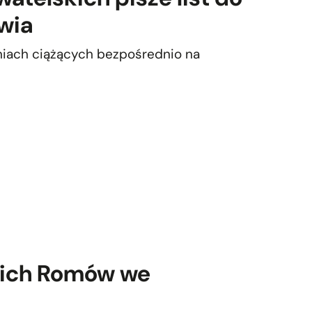
wia
niach ciążących bezpośrednio na
kich Romów we