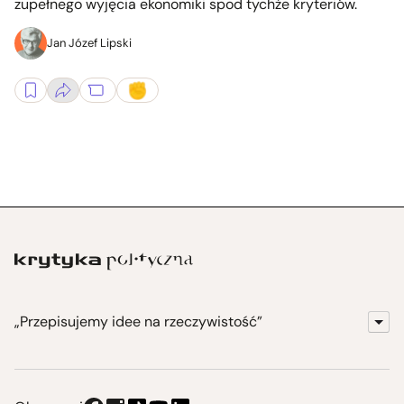
zupełnego wyjęcia ekonomiki spod tychże kryteriów.
Jan Józef Lipski
„Przepisujemy idee na rzeczywistość”
KrytykaPolityczna.pl
Wydawnictwo