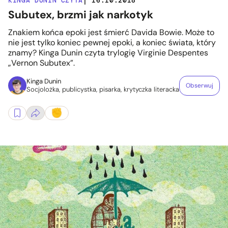
KINGA DUNIN CZYTA
| 16.10.2018
Subutex, brzmi jak narkotyk
Znakiem końca epoki jest śmierć Davida Bowie. Może to
nie jest tylko koniec pewnej epoki, a koniec świata, który
znamy? Kinga Dunin czyta trylogię Virginie Despentes
„Vernon Subutex”.
Kinga Dunin
Obserwuj
Socjolożka, publicystka, pisarka, krytyczka literacka