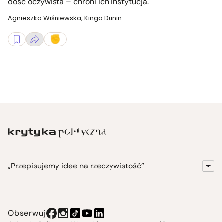
dość oczywista – chroni ich instytucja.
Agnieszka Wiśniewska
,
Kinga Dunin
„Przepisujemy idee na rzeczywistość”
KrytykaPolityczna.pl
Wydawnictwo
Obserwuj
Instytut Krytyki Politycznej