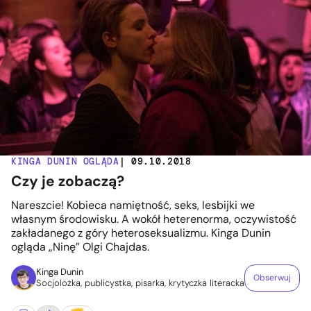
KINGA DUNIN OGLĄDA
| 09.10.2018
Czy je zobaczą?
Nareszcie! Kobieca namiętność, seks, lesbijki we
własnym środowisku. A wokół heterenorma, oczywistość
zakładanego z góry heteroseksualizmu. Kinga Dunin
ogląda „Ninę” Olgi Chajdas.
Kinga Dunin
Obserwuj
Socjolożka, publicystka, pisarka, krytyczka literacka