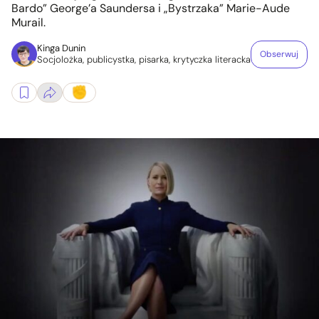
Bardo” George’a Saundersa i „Bystrzaka” Marie-Aude
Murail.
Kinga Dunin
Obserwuj
Socjolożka, publicystka, pisarka, krytyczka literacka