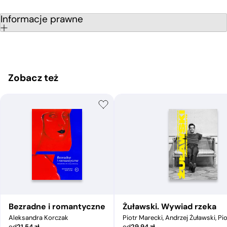
Informacje prawne
Zobacz też
Bezradne i romantyczne
Żuławski. Wywiad rzeka
Aleksandra Korczak
Piotr Marecki, Andrzej Żuławski, Pi
od
21,54
zł
od
29,94
zł