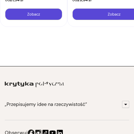
Zobacz
Zobacz
„Przepisujemy idee na rzeczywistość”
KrytykaPolityczna.pl
Wydawnictwo
Obserwuj