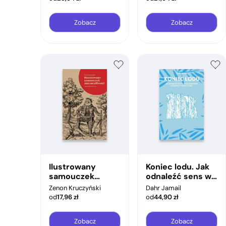
Zobacz
Zobacz
Ilustrowany
Koniec lodu. Jak
samouczek
odnaleźć sens w
antymyśliwski
byciu świadkiem
Zenon Kruczyński
Dahr Jamail
katastrofy
od
17,96
zł
od
44,90
zł
klimatycznej
Zobacz
Zobacz