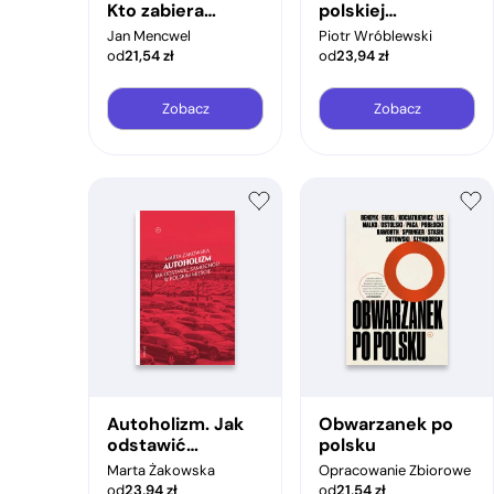
Kto zabiera
polskiej
polską wodę i jak
elektrowni
Jan Mencwel
Piotr Wróblewski
ją odzyskać
jądrowej
od
21,54
zł
od
23,94
zł
Zobacz
Zobacz
Autoholizm. Jak
Obwarzanek po
odstawić
polsku
samochód w
Marta Żakowska
Opracowanie Zbiorowe
polskim mieście
od
23,94
zł
od
21,54
zł