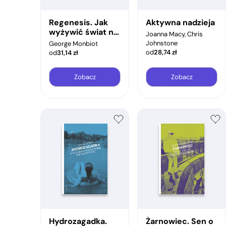
Regenesis. Jak
Aktywna nadzieja
wyżywić świat nie
Joanna Macy, Chris
pożerając planety
Johnstone
George Monbiot
od
28,74
zł
od
31,14
zł
Zobacz
Zobacz
Hydrozagadka.
Żarnowiec. Sen o