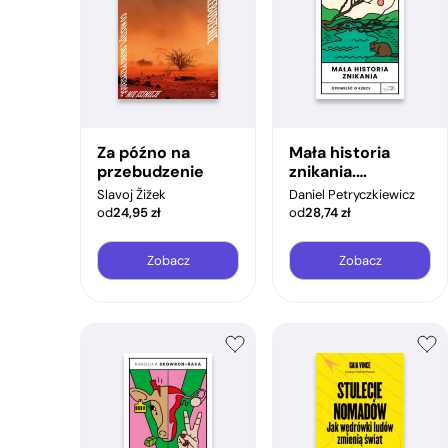
Za późno na
Mała historia
przebudzenie
znikania.
Opowieść o
Slavoj Žižek
Daniel Petryczkiewicz
Rzece
od
24,95
zł
od
28,74
zł
Zobacz
Zobacz