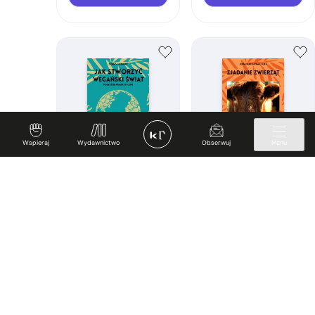
Wspieraj
Wydawnictwo
Obserwuj
Menu
Jak stworzyć
Zjadanie zwierząt
wegański świat
Jonathan Safran Foer
od
27,93
zł
Tobias Leenaert
od
39,90
zł
Zobacz
Zobacz