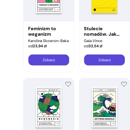
Feminizm to
Stulecie
weganizm
nomadów. Jak
wędrówki ludów
Karolina Skowron-Baka
Gaia Vince
zmienią świat
od
23,94
zł
od
33,54
zł
Zobacz
Zobacz