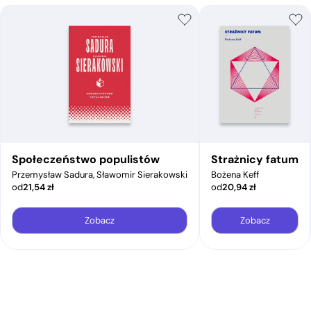
Społeczeństwo populistów
Strażnicy fatum
Przemysław Sadura, Sławomir Sierakowski
Bożena Keff
od
21,54
zł
od
20,94
zł
Zobacz
Zobacz