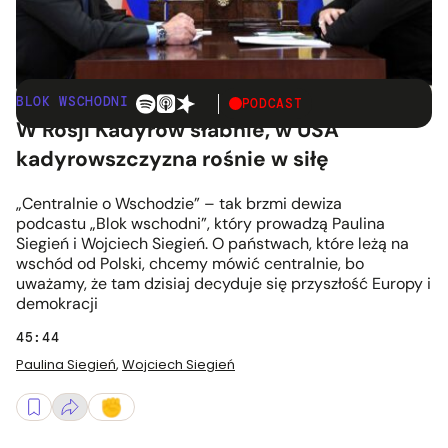
BLOK WSCHODNI
| 29.04.2025
PODCAST
W Rosji Kadyrow słabnie, w USA
kadyrowszczyzna rośnie w siłę
„Centralnie o Wschodzie” – tak brzmi dewiza
podcastu „Blok wschodni”, który prowadzą Paulina
Siegień i Wojciech Siegień. O państwach, które leżą na
wschód od Polski, chcemy mówić centralnie, bo
uważamy, że tam dzisiaj decyduje się przyszłość Europy i
demokracji
45:44
Paulina Siegień
,
Wojciech Siegień