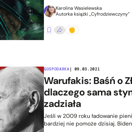
Karolina Wasielewska
Autorka książki „Cyfrodziewczyny”
GOSPODARKA
| 09.03.2021
Warufakis: Baśń o Zł
dlaczego sama stym
zadziała
Jeśli w 2009 roku ładowanie pien
bardziej nie pomoże dzisiaj. Bide