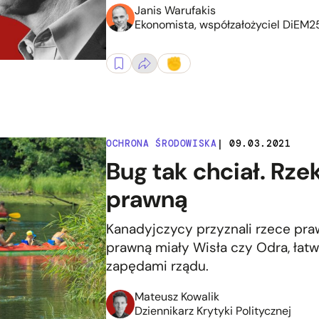
Janis Warufakis
Ekonomista, współzałożyciel DiEM2
OCHRONA ŚRODOWISKA
| 09.03.2021
Bug tak chciał. Rz
prawną
Kanadyjczycy przyznali rzece pr
prawną miały Wisła czy Odra, łatw
zapędami rządu.
Mateusz Kowalik
Dziennikarz Krytyki Politycznej