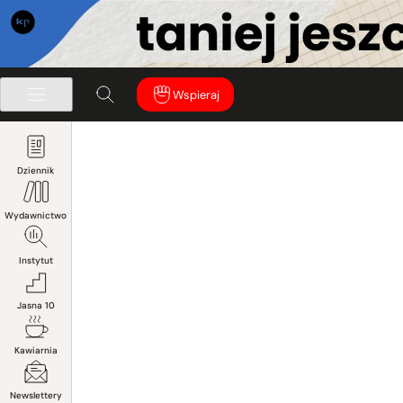
Wspieraj
Dziennik
Wydawnictwo
Instytut
Jasna 10
Kawiarnia
Newslettery