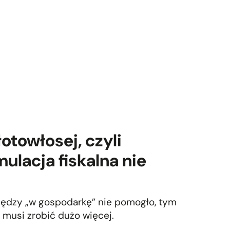
otowłosej, czyli
ulacja fiskalna nie
iędzy „w gospodarkę” nie pomogło, tym
n musi zrobić dużo więcej.