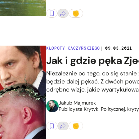
KŁOPOTY KACZYŃSKIEGO
| 09.03.2021
Jak i gdzie pęka Z
Niezależnie od tego, co się stan
będzie dalej pękać. Z dwóch powo
odrębne wizje, jakie wyartykułował
Jakub Majmurek
Publicysta Krytyki Politycznej, kryt