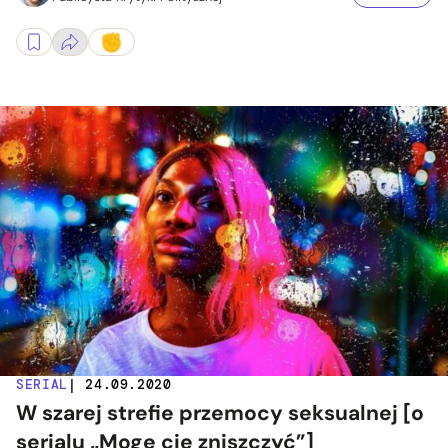
SERIAL
| 24.09.2020
W szarej strefie przemocy seksualnej [o
serialu „Mogę cię zniszczyć”]