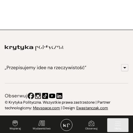
„Przepisujemy idee na rzeczywistość”
KrytykaPolityczna.pl
Wydawnictwo
Obserwuj
Instytut Krytyki Politycznej
© Krytyka Polityczna. Wszystkie prawa zastrzeżone | Partner
technologiczny:
Mevspace.com
| Design:
Ewastanczak.com
Jasna 10 Warszawa, Społeczna Instytucja Kultury
Świetlica w Cieszynie
Wspieraj
Wydawnictwo
Obserwuj
Menu