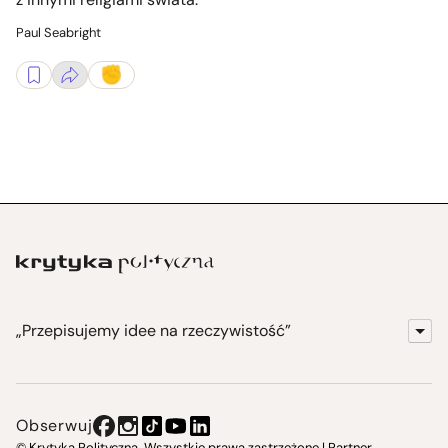
Paul Seabright
„Przepisujemy idee na rzeczywistość”
KrytykaPolityczna.pl
Wydawnictwo
Obserwuj
Instytut Krytyki Politycznej
© Krytyka Polityczna. Wszystkie prawa zastrzeżone | Partner