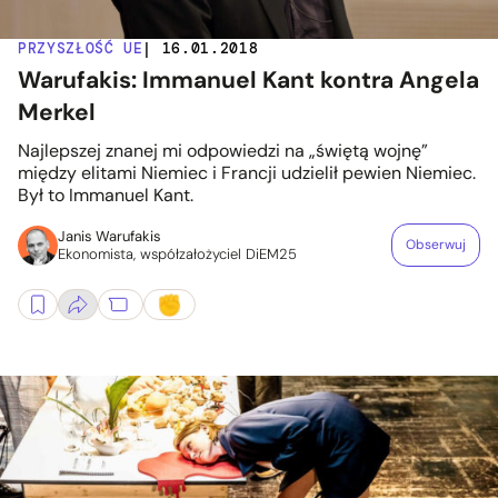
PRZYSZŁOŚĆ UE
| 16.01.2018
Warufakis: Immanuel Kant kontra Angela
Merkel
Najlepszej znanej mi odpowiedzi na „świętą wojnę”
między elitami Niemiec i Francji udzielił pewien Niemiec.
Był to Immanuel Kant.
Janis Warufakis
Obserwuj
Ekonomista, współzałożyciel DiEM25