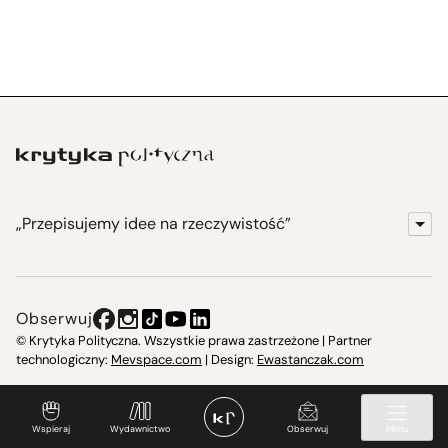
„Przepisujemy idee na rzeczywistość”
KrytykaPolityczna.pl
Wydawnictwo
Obserwuj
Instytut Krytyki Politycznej
© Krytyka Polityczna. Wszystkie prawa zastrzeżone | Partner
technologiczny:
Mevspace.com
| Design:
Ewastanczak.com
Jasna 10 Warszawa, Społeczna Instytucja Kultury
Świetlica w Cieszynie
Wspieraj
Wydawnictwo
Obserwuj
Menu