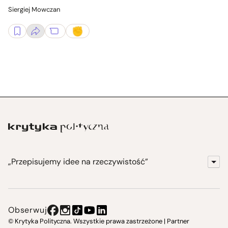
Siergiej Mowczan
„Przepisujemy idee na rzeczywistość”
KrytykaPolityczna.pl
Wydawnictwo
Obserwuj
Instytut Krytyki Politycznej
© Krytyka Polityczna. Wszystkie prawa zastrzeżone | Partner