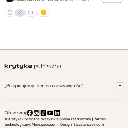
„Przepisujemy idee na rzeczywistość”
KrytykaPolityczna.pl
Wydawnictwo
Obserwuj
Instytut Krytyki Politycznej
© Krytyka Polityczna. Wszystkie prawa zastrzeżone | Partner
technologiczny:
Mevspace.com
| Design:
Ewastanczak.com