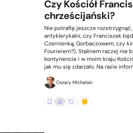
Czy Kościół Franci
chrześcijański?
Nie potrafię jeszcze rozstrzygnąć, j
antyklerykalni, czy Franciszek b
Czernienką, Gorbaczowem, czy k
Fourierem?). Stalinem raczej nie b
kontynencie i w moim kraju Kośció
jak mu się zdarzało. Na razie infor
Cezary Michalski