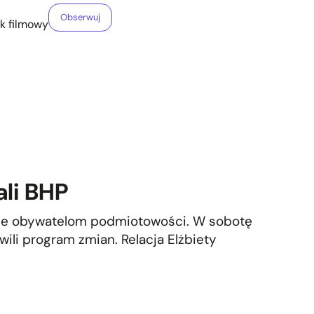
Obserwuj
yk filmowy
ali BHP
nie obywatelom podmiotowości. W sobotę
wili program zmian. Relacja Elżbiety