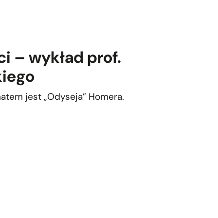
i – wykład prof.
kiego
ematem jest „Odyseja” Homera.