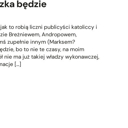
szka będzie
ak to robią liczni publicyści katoliccy i
ędzie Breżniewem, Andropowem,
imś zupełnie innym (Marksem?
ędzie, bo to nie te czasy, na moim
ł nie ma już takiej władzy wykonawczej,
macje […]