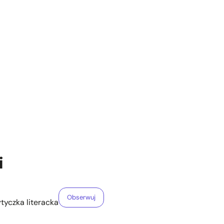
i
Obserwuj
ytyczka literacka