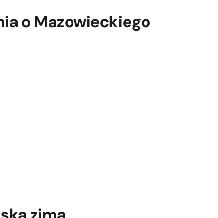
ótnia o Mazowieckiego
jska zima